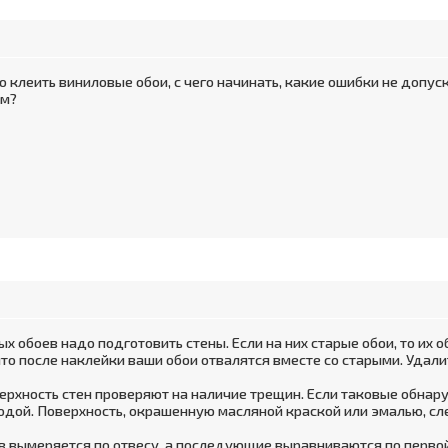
 клеить виниловые обои, с чего начинать, какие ошибки не допус
ем?
 обоев надо подготовить стены. Если на них старые обои, то их об
что после наклейки ваши обои отвалятся вместе со старыми. Удали
ерхность стен проверяют на наличие трещин. Если таковые обнар
дой. Поверхность, окрашенную масляной краской или эмалью, с
в вымеряется по отвесу, а последующие выравниваются по первой