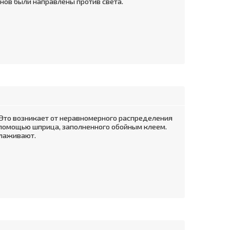
онов были направлены против света.
 Это возникает от неравномерного распределения
с помощью шприца, заполненного обойным клеем.
глаживают.