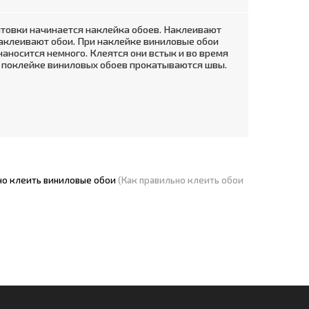
нтовки начинается наклейка обоев. Наклеивают
аклеивают обои. При наклейке виниловые обои
аносится немного. Клеятся они встык и во время
 поклейке виниловых обоев прокатываются швы.
но клеить виниловые обои
(Как правильно клеить обои