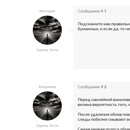
Виктория
Сообщение #
1
Подскажите как правильно
бумажных, и если да, то ч
Группа: Гости
Владимир
Сообщение #
2
Перед наклейкой виниловых
велика вероятность того, 
После удаления обоев пов
следы побелки смывают во
Группа: Гости
Самая первая полоса обое