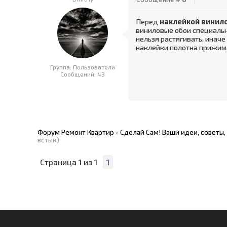
Перед
наклейкой винил
виниловые обои специальн
нельзя растягивать, инач
наклейки полотна прижим
Группа: Пользователи
Сообщений:
43
Форум Ремонт Квартир
»
Сделай Сам! Ваши идеи, советы,
встык)
Страница
1
из
1
1