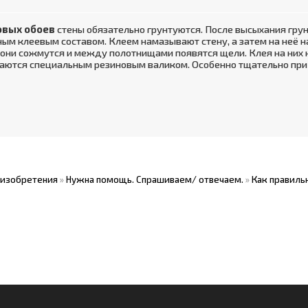
овых обоев
стены обязательно грунтуются. После высыхания гру
ым клеевым составом. Клеем намазывают стену, а затем на неё н
е они сожмутся и между полотнищами появятся щели. Клея на них н
аются специальным резиновым валиком. Особенно тщательно при
 изобретения
»
Нужна помощь. Спрашиваем/ отвечаем.
»
Как правиль