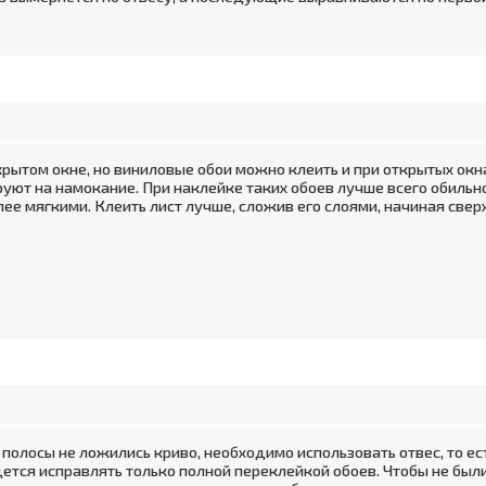
крытом окне, но виниловые обои можно клеить и при открытых окн
ируют на намокание. При наклейке таких обоев лучше всего обиль
лее мягкими. Клеить лист лучше, сложив его слоями, начиная свер
полосы не ложились криво, необходимо использовать отвес, то ес
дется исправлять только полной переклейкой обоев. Чтобы не был