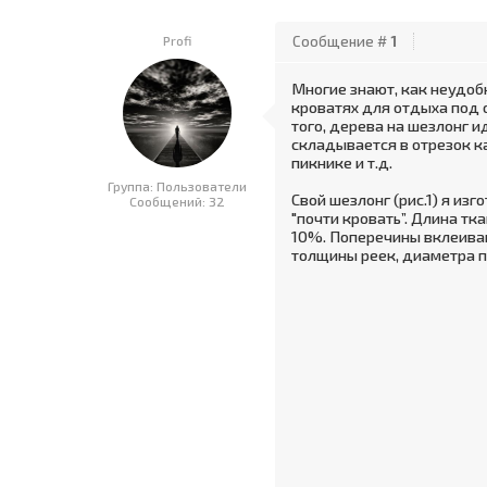
Profi
Сообщение #
1
Многие знают, как неудоб
кроватях для отдыха под 
того, дерева на шезлонг 
складывается в отрезок ка
пикнике и т.д.
Группа: Пользователи
Свой шезлонг (рис.1) я изг
Сообщений:
32
"почти кровать”. Длина 
10%. Поперечины вклеивают
толщины реек, диаметра п