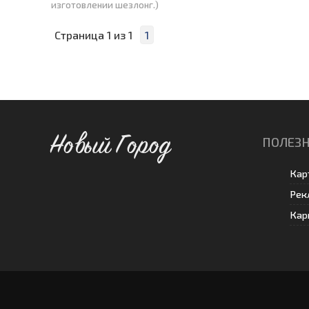
изготовлении шезлонг.)
Страница
1
из
1
1
Новый Город
ПОЛЕЗН
Кар
Рек
Кар