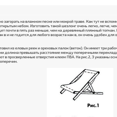
но загорать на влажном песке или мокрой траве. Как тут не вспо
открытым небом. Изготовить такой шезлонг очень легко, легче, ч
идет почти в пять раз меньше, чем на деревянный пляжный топчан.
к в и не годится для любого возраста как в, он очень удобен для
отовил из еловых реек и ореховых палок (веток). Он имеет три раб
ткани должна превышать расстояние между поперечными переклад
 в просверленные отверстия клеем ПВА. На рис.2, 3 указаны осно
оперечин.