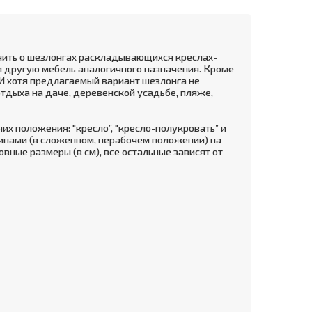
мнить о шезлонгах раскладывающихся креслах-
ем другую мебель аналогичного назначения. Кроме
 И хотя предлагаемый вариант шезлонга не
 отдыха на даче, деревенской усадьбе, пляже,
очих положения: "кресло”, "кресло-полукровать” и
инами (в сложенном, нерабочем положении) на
вные размеры (в см), все остальные зависят от