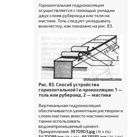
Горизонтальная гидроизоляция
осуществляется с помощью укладки
двух слоев рубероида или толя на
мастике. Толь следует укладывать
внахлестку, как показано на рис. 83.
Рис. 83. Способ устройства
горизонтальной I и.чроизоляции: 1 —
толь или рубероид, 2 — мастика
Вертикальная гидроизоляция
обеспечивается цементным раствором и
слоем мастики; вместо мастики можно
также использовать
водонепроницаемый цемент.
Прикрепления:
3970903.jpg
·
(19.4 Kb)
5470089.jpg
·
6628585.jpg
(18.4 Kb)
(20.2 Kb)