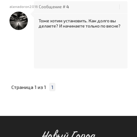
alenadoron2016
Сообщение #
4
Тоже хотим установить. Как долго вы
делаете? И начинаете только по весне?
Страница
1
из
1
1
Новый Город