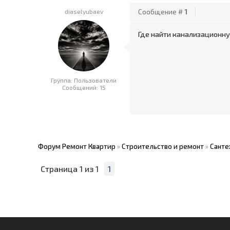
diaselyubaev
Сообщение #
1
Где найти канализационную
Группа: Пользователи
Сообщений:
15
Форум Ремонт Квартир
»
Строительство и ремонт
»
Санте
Страница
1
из
1
1