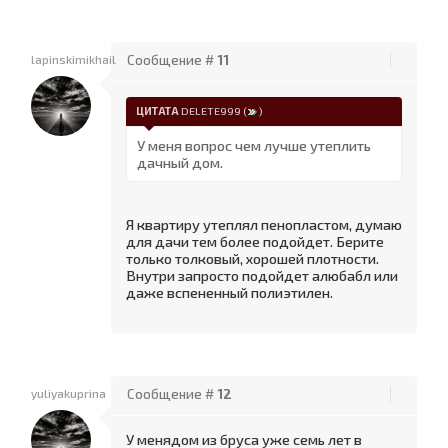
lapinskimikhail
Сообщение #
11
ЦИТАТА
DELETE999
(
)
У меня вопрос чем лучше утеплить
дачный дом.
Я квартиру утеплял пенопластом, думаю
для дачи тем более подойдет. Берите
только толковый, хорошей плотности.
Внутри запросто подойдет алюбабл или
даже вспененный полиэтилен.
yuliyakuprina
Сообщение #
12
У менядом из бруса уже семь лет в