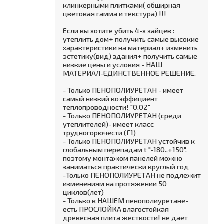
клинкерными плитками( обширная
цветовая гамма и текстура) !!!
Если вы хотите убить 4-х зайцев :
утеплить дом+ получить самые высокие
характеристики на материал+ изменить
эстетику(вид) здания+ получить самые
низкие цены и условия - НАШ
МАТЕРИАЛ-ЕДИНСТВЕННОЕ РЕШЕНИЕ.
- Только ПЕНОПОЛИУРЕТАН - имеет
самый низкий коэффициент
теплопроводности! "0.02"
- Только ПЕНОПОЛИУРЕТАН (среди
утеплителей)- имеет класс
трудногорючести (Г1)
- Только ПЕНОПОЛИУРЕТАН устойчив к
глобальным перепадам t "-180..+150".
поэтому монтажом панелей можно
заниматься практически круглый год
-Только ПЕНОПОЛИУРЕТАН не подлежит
изменениям на протяжении 50
циклов(лет)
- Только в НАШЕМ пенополиуретане-
есть ПРОСЛОЙКА влагостойкая
древесная плита жесткости! не дает