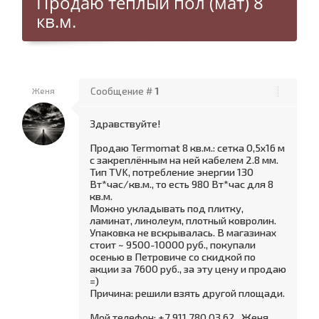
Продаю теплый пол (мат) 8
кв.м.
Женя
Сообщение #
1
Здравствуйте!
Продаю Termomat 8 кв.м.: сетка 0,5х16 м
с закреплённым на ней кабелем 2.8 мм.
Тип TVK, потребление энергии 130
Вт*час/кв.м., то есть 980 Вт*час для 8
кв.м.
Можно укладывать под плитку,
ламинат, линолеум, плотный ковролин.
Упаковка не вскрывалась. В магазинах
стоит ~ 9500-10000 руб., покупали
осенью в Петровиче со скидкой по
акции за 7600 руб., за эту цену и продаю
=)
Причина: решили взять другой площади.
Мой телефон: +7 911 780 03 62 , Женя.