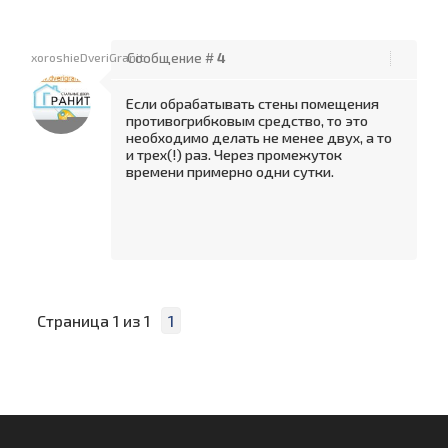
xoroshieDveriGranit
Сообщение #
4
Если обрабатывать стены помещения
противогрибковым средство, то это
необходимо делать не менее двух, а то
и трех(!) раз. Через промежуток
времени примерно одни сутки.
Страница
1
из
1
1