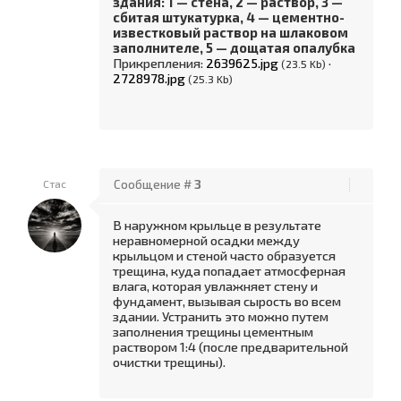
здания: 1 — стена, 2 — раствор, 3 —
сбитая штукатурка, 4 — цементно-
известковый раствор на шлаковом
заполнителе, 5 — дощатая опалубка
Прикрепления:
2639625.jpg
·
(23.5 Kb)
2728978.jpg
(25.3 Kb)
Стас
Сообщение #
3
В наружном крыльце в результате
неравномерной осадки между
крыльцом и стеной часто образуется
трещина, куда попадает атмосферная
влага, которая увлажняет стену и
фундамент, вызывая сырость во всем
здании. Устранить это можно путем
заполнения трещины цементным
раствором 1:4 (после предварительной
очистки трещины).