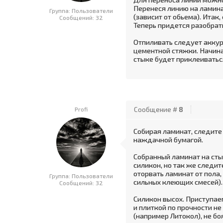
Перенеся линию на ламина
Группа: Пользователи
(зависит от обьема). Ита
Сообщений:
32
Теперь придется разобрать
Отпиливать следует аккур
цементной стяжки. Начинае
стыке будет приклеиватьс
Profi
Сообщение #
8
Собирая ламинат, следите
наждачной бумагой.
Собранный ламинат на сты
силикон, но так же следит
оторвать ламинат от пола,
Группа: Пользователи
сильных клеющих смесей).
Сообщений:
32
Силикон высох. Приступаем
и плиткой по прочности н
(например Литокол), не бо