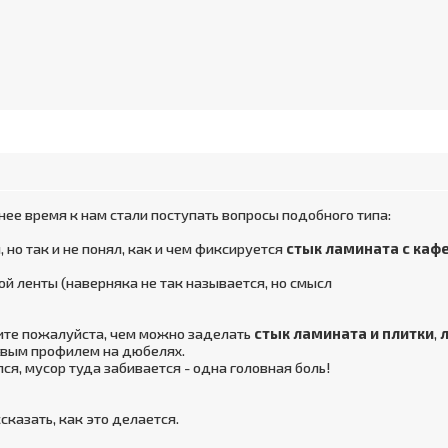
днее время к нам стали поступать вопросы подобного типа:
, но так и не понял, как и чем фиксируется
стык ламината с каф
ой ленты (наверняка не так называется, но смысл
ите пожалуйста, чем можно заделать
стык ламината и плитки
,
вым профилем на дюбелях.
ся, мусор туда забивается - одна головная боль!
казать, как это делается.