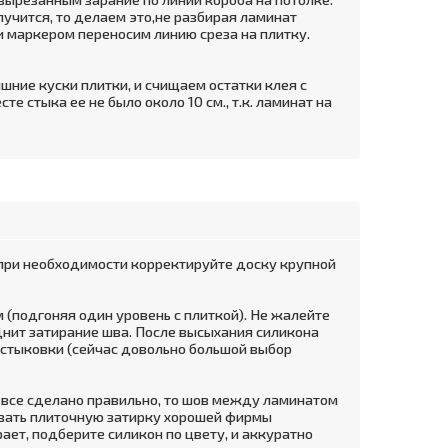
учится, то делаем это,не разбирая ламинат
и маркером переносим линию среза на плитку.
шние куски плитки, и счищаем остатки клея с
е стыка ее не было около 10 см., т.к. ламинат на
 при необходимости корректируйте доску крупной
 (подгоняя один уровень с плиткой). Не жалейте
уднит затирание шва. После высыхания силикона
ы стыковки (сейчас довольно большой выбор
ли все сделано правильно, то шов между ламинатом
овать плиточную затирку хорошей фирмы
рает, подберите силикон по цвету, и аккуратно