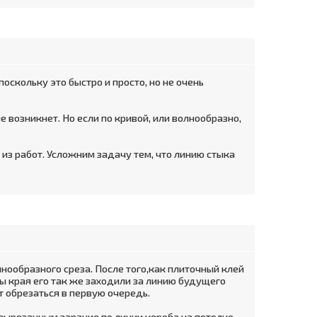
 поскольку это быстро и просто, но не очень
е возникнет. Но если по кривой, или волнообразно,
 из работ. Усложним задачу тем, что линию стыка
нообразного среза. После того,как плиточный клей
бы края его так же заходили за линию будущего
ет обрезаться в первую очередь.
вырезанным зарание по линии короба на потолке.