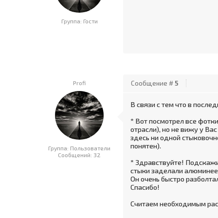
Группа: Гости
Profi
Сообщение #
5
В связи с тем что в после
* Вот посмотрел все фотки
отрасли), но не вижу у Вас
здесь ни одной стыковочн
понятен).
Группа: Пользователи
Сообщений:
32
* Здравствуйте! Подскаж
стыки заделали алюминее
Он очень быстро разболтал
Спасибо!
Считаем необходимым расс