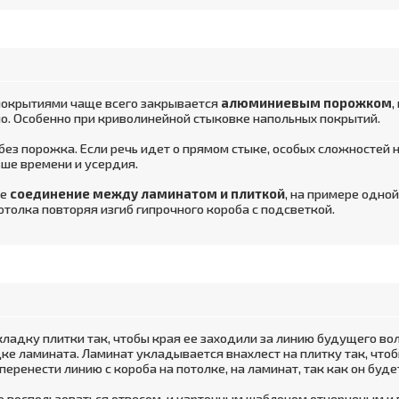
окрытиями чаще всего закрывается
алюминиевым порожком
,
бно. Особенно при криволинейной стыковке напольных покрытий.
без порожка. Если речь идет о прямом стыке, особых сложностей н
ше времени и усердия.
ое
соединение между ламинатом и плиткой
, на примере одной
отолка повторяя изгиб гипрочного короба с подсветкой.
ладку плитки так, чтобы края ее заходили за линию будущего вол
дке ламината. Ламинат укладывается внахлест на плитку так, что
перенести линию с короба на потолке, на ламинат, так как он буд
 воспользоваться отвесом, и картонным шаблоном отчерченым и 