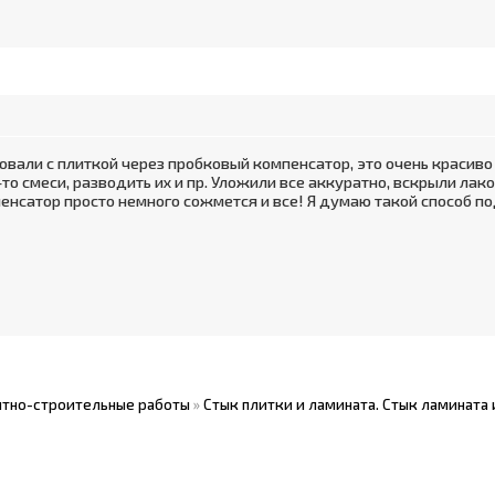
вали с плиткой через пробковый компенсатор, это очень красиво 
-то смеси, разводить их и пр. Уложили все аккуратно, вскрыли лак
пенсатор просто немного сожмется и все! Я думаю такой способ по
тно-строительные работы
»
Стык плитки и ламината. Стык ламината 