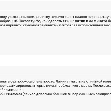
полу у входа положить плитку керамогранит плавно переходящую
нообразный. Посоветуйте, как сделать
стык плитки и ламината
б
уют варианты стыковки ламината и плитки без использования ал
мината без порожка очень просто. Ламинат на стыке с плиткой кл
в проходим акриловым герметиком необходимого цвета. После высы
облематично.
обы стыковки (сейчас довольно большой выбор сильных клеющих см