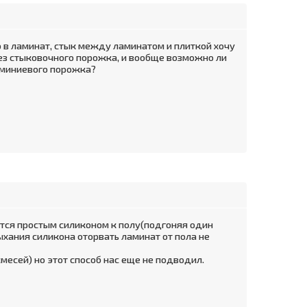
 в ламинат, стык между ламинатом и плиткой хочу
ез стыковочного порожка, и вообще возможно ли
юминиевого порожка?
еется простым силиконом к полу(подгоняя один
хания силикона оторвать ламинат от пола не
есей) но этот способ нас еще не подводил.