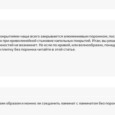
крытиями чаще всего закрывается алюминиевым порожком, посколь
о при криволинейной стыковке напольных покрытий. Итак, вы реши
ностей не возникнет. Но если по кривой, или волнообразно, пона
 плитку без порожка читайте в этой статье.
аким образом и можно ли соеденить ламинат с ламинатом без поро