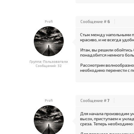
Profi
Сообщение #
6
Стык между напольными п
красиво, и не всегда удо
Итак, вы решили обойтись 
понадобится немного боль
Группа: Пользователи
Рассмотрим волнообразн
Сообщений:
32
необходимо перенести с п
Profi
Сообщение #
7
Для начала производим ук
высох, приступаем к укла
среза. Теперь необходимо 
Для переноса линии можно