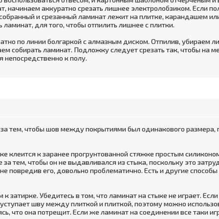
т, начинаем аккуратно срезать лишнее электролобзиком. Если пол
к, собранный и срезанный ламинат лежит на плитке, карандашем ил
 ламинат, для того, чтобы отпилить лишнее с плитки.
атно по линии болгаркой с алмазным диском. Отпилив, убираем ли
м собирать ламинат. Подложку следует срезать так, чтобы на мест
я непосредственно к полу.
 за тем, чтобы шов между покрытиями был одинакового размера,
ке клеится к заранее прогрунтованной стяжке простым силиконом
е за тем, чтобы он не выдавливался из стыка, поскольку это затр
 не повредив его, довольно проблематично. Есть и другие способ
 к затирке. Убедитесь в том, что ламинат на стыке не играет. Ес
е уступает шву между плиткой и плиткой, поэтому можно использ
ясь, что она потрещит. Если же ламинат на соединении все таки иг