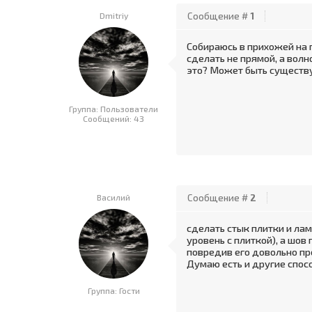
Dmitriy
Сообщение #
1
Собираюсь в прихожей на 
сделать не прямой, а вол
это? Может быть существ
Группа: Пользователи
Сообщений:
43
Василий
Сообщение #
2
сделать стык плитки и ла
уровень с плиткой), а шо
повредив его довольно пр
Думаю есть и другие спос
Группа: Гости