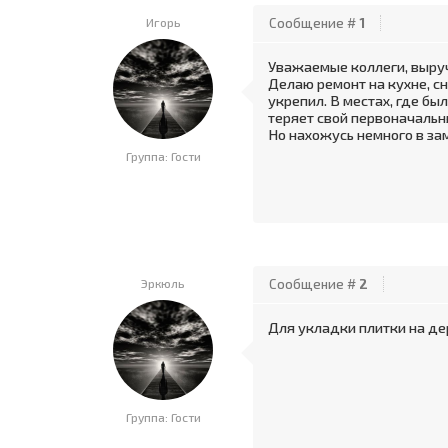
Игорь
Сообщение #
1
Уважаемые коллеги, выруча
Делаю ремонт на кухне, с
укрепил. В местах, где бы
теряет свой первоначальн
Но нахожусь немного в зам
Группа: Гости
Эркюль
Сообщение #
2
Для укладки плитки на де
Группа: Гости