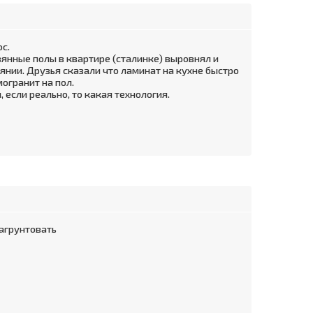
с.
янные полы в квартире (сталинке) выровнял и
оянии. Друзья сказали что ламинат на кухне быстро
огранит на пол.
 если реально, то какая технология.
агрунтовать