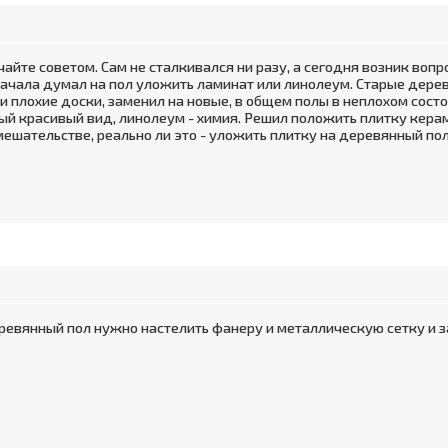
йте советом. Сам не сталкивался ни разу, а сегодня возник вопро
начала думал на пол уложить ламинат или линолеум. Старые дерев
ли плохие доски, заменил на новые, в общем полы в неплохом сост
ый красивый вид, линолеум - химия. Решил положить плитку керам
ешательстве, реально ли это - уложить плитку на деревянный пол,
ревянный пол нужно настелить фанеру и металлическую сетку и з