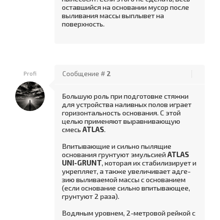
оставшийся на основании мусор после
выливания массы выплывет на
поверхность.
Profi
Сообщение #
2
Большую роль при подготовке стяжки
для устрой­ства наливных полов играет
горизонтальность осно­вания. С этой
целью применяют выравнивающую
смесь
ATLAS
.
Впитывающие и сильно пылящие
основания грун­туют эмульсией
ATLAS
UNI-GRUNT
, которая их ста­билизирует и
укрепляет, а также увеличивает адге­
зию выливаемой массы с основанием
(если основа­ние сильно впитывающее,
грунтуют 2 раза).
Водяным уровнем, 2-метровой рейкой с