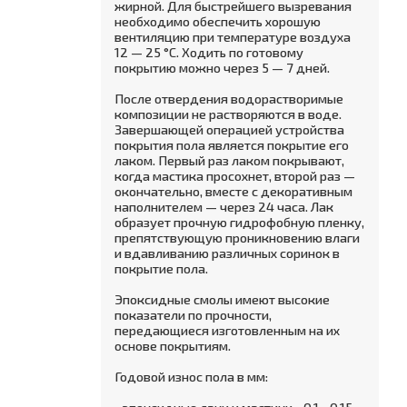
жирной. Для быстрейшего вызревания
необходимо обеспечить хорошую
вентиляцию при температуре воздуха
12 — 25 °С. Ходить по готовому
покрытию можно через 5 — 7 дней.
После отвердения водорастворимые
композиции не растворяются в воде.
Завершающей операцией устройства
покрытия по­ла является покрытие его
лаком. Первый раз лаком по­крывают,
когда мастика просохнет, второй раз —
окончательно, вместе с декоративным
наполнителем — через 24 часа. Лак
образует прочную гидрофобную пленку,
препятствующую проникновению влаги
и вдавливанию различных соринок в
покрытие пола.
Эпоксидные смолы имеют высокие
показатели по прочности,
передающиеся изготовленным на их
основе покрытиям.
Годовой износ пола в мм: