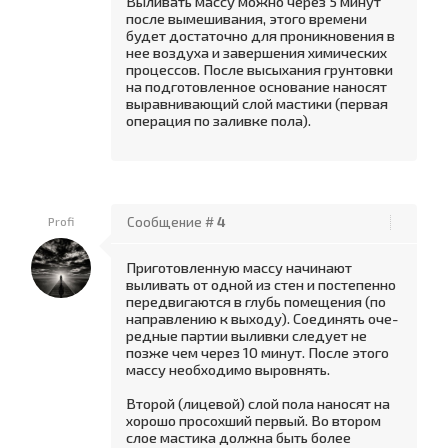
Выливать массу можно через 5 минут
по­сле вымешивания, этого времени
будет достаточно для проникновения в
нее воздуха и завершения хи­мических
процессов. После высыхания грунтовки
на подготовленное основание наносят
выравнивающий слой мастики (первая
операция по заливке пола).
Profi
Сообщение #
4
Приготовленную массу начинают
выливать от одной из стен и постепенно
передвигаются в глубь по­мещения (по
направлению к выходу). Соединять оче­
редные партии выливки следует не
позже чем через 10 минут. После этого
массу необходимо выровнять.
Второй (лицевой) слой пола наносят на
хорошо просохший первый. Во втором
слое мастика должна быть более