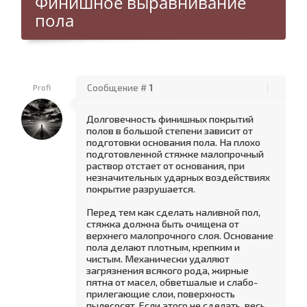
Финишное выравнивание
пола
Profi
Сообщение #
1
Долговечность финишных покрытий
полов в боль­шой степени зависит от
подготовки основания пола. На плохо
подготовленной стяжке малопрочный
рас­твор отстает от основания, при
незначительных ударных воздействиях
покрытие разрушается.
Перед тем как сделать наливной пол,
стяжка должна быть очищена от
верхнего малопроч­ного слоя. Основание
пола делают плотным, крепким и
чистым. Механически удаляют
загрязнения всякого рода, жирные
пятна от масел, обветшалые и слабо-
прилегающие слои, поверхность
пылесосят. Если это­го не сделать, весь