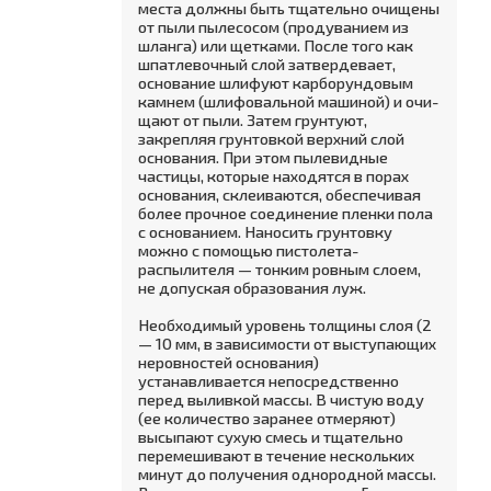
места должны быть тща­тельно очищены
от пыли пылесосом (продуванием из
шланга) или щетками. После того как
шпатлевочный слой затвердевает,
основание шлифуют карбо­рундовым
камнем (шлифовальной машиной) и очи­
щают от пыли. Затем грунтуют,
закрепляя грунтов­кой верхний слой
основания. При этом пылевидные
частицы, которые находятся в порах
основания, склеиваются, обеспечивая
более прочное соедине­ние пленки пола
с основанием. Наносить грунтовку
можно с помощью пистолета-
распылителя — тонким ровным слоем,
не допуская образования луж.
Необходимый уровень толщины слоя (2
— 10 мм, в зависимости от выступающих
неровностей основания)
устанавливается непосредственно
перед выливкой массы. В чистую воду
(ее количество заранее отмеряют)
высыпают сухую смесь и тщательно
перемешивают в течение нескольких
минут до получения однород­ной массы.