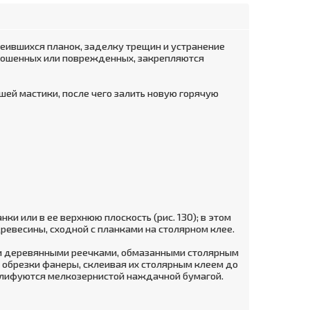
еившихся планок, заделку трещин и устранение
зношенных или поврежденных, закрепляются
шей мастики, после чего залить новую горячую
и или в ее верхнюю плоскость (рис. 130); в этом
евесины, сходной с планками на столярном клее.
ли деревянными реечками, обмазанными столярным
ь обрезки фанеры, склеивая их столярным клеем до
шлифуются мелкозернистой наждачной бумагой.