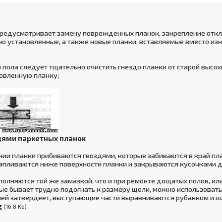
предусматривает замену поврежденных планок, закрепление откл
но установленные, а также новые планки, вставляемые вместо и
 пола следует тщательно очистить гнездо планки от старой высох
товленную планку;
здями паркетных планок
и планки прибиваются гвоздями, которые забиваются в край планк
апливаются ниже поверхности планки и закрываются кусочками др
олняются той же замазкой, что и при ремонте дощатых полов, и
рые бывает трудно подогнать к размеру щели, можно использоват
лей затвердеет, выступающие части выравниваются рубанком и 
g
(16.8 Kb)