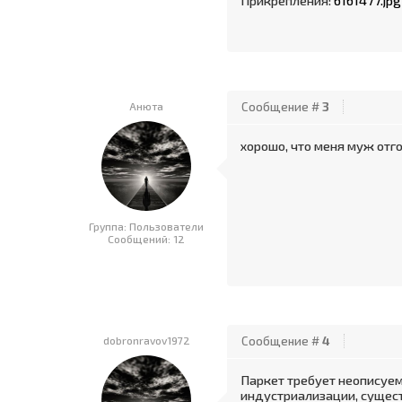
Прикрепления:
6161477.jpg
Анюта
Сообщение #
3
хорошо, что меня муж отго
Группа: Пользователи
Сообщений:
12
dobronravov1972
Сообщение #
4
Паркет требует неописуем
индустриализации, сущест