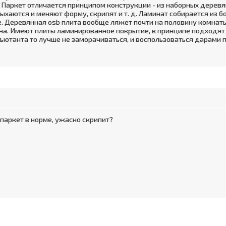
к. Паркет отличается принципом конструкции - из наборных дере
хаются и меняют форму, скрипят и т. д. Ламинат собирается из б
 Деревянная osb плита вообще ляжет почти на половину комнаты
. Имеют плиты ламинированное покрытие, в принципе подходят д
дъютанта то лучше не заморачиваться, и воспользоваться дарами 
 паркет в норме, ужасно скрипит?