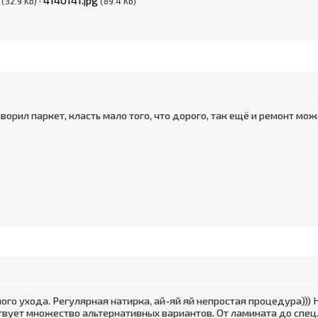
·
4140141.jpg
(32.9 Kb)
(89.4 Kb)
ворил паркет, класть мало того, что дорого, так ещё и ремонт мо
ого ухода. Регулярная натирка, ай-яй яй непростая процедура)))
вует множество альтернативных вариантов. От ламината до спец.