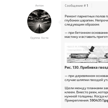
Антон
Сообщение #
1
Ремонт паркетных полов 
глубоких царапин. Непроч
следующим образом:
— при бетонном основании
мастику и вставить приго
Группа: Гости
Рис. 130. Прибивка гво
— при деревянном основани
случае шляпки гвоздей ут
Щели между планками зап
клеем. Вместо реек, кото
нужной толщины. Когда к
Прикрепления:
5904357.jp