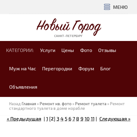
МЕНЮ
Новый Город
САНКТ-ПЕТЕРБУРГ
КАТЕГОРИИ:
Услуги
Цены
Фото
Отзывы
Муж на Час
Перегородки
Форум
Блог
Объявления
Назад
Главная
»
Ремонт кв. фото
»
Ремонт туалета
» Ремонт
стандартного туалета в доме корабле
« Предыдущая
|
1
[
2
]
3
4
5
6
7
8
9
10
11
|
Следующая »