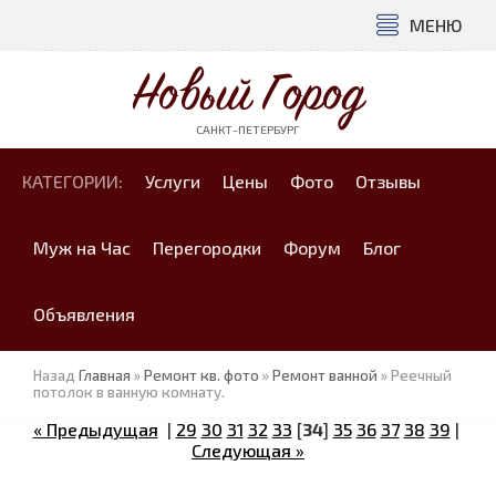
МЕНЮ
Новый Город
САНКТ-ПЕТЕРБУРГ
КАТЕГОРИИ:
Услуги
Цены
Фото
Отзывы
Муж на Час
Перегородки
Форум
Блог
Объявления
Назад
Главная
»
Ремонт кв. фото
»
Ремонт ванной
» Реечный
потолок в ванную комнату.
« Предыдущая
|
29
30
31
32
33
[
34
]
35
36
37
38
39
|
Следующая »