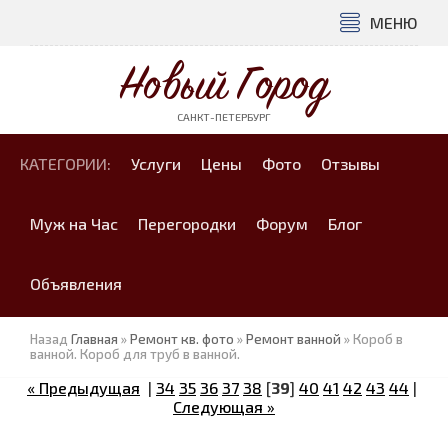
МЕНЮ
Новый Город
САНКТ-ПЕТЕРБУРГ
КАТЕГОРИИ:
Услуги
Цены
Фото
Отзывы
Муж на Час
Перегородки
Форум
Блог
Объявления
Назад
Главная
»
Ремонт кв. фото
»
Ремонт ванной
» Короб в
ванной. Короб для труб в ванной.
« Предыдущая
|
34
35
36
37
38
[
39
]
40
41
42
43
44
|
Следующая »