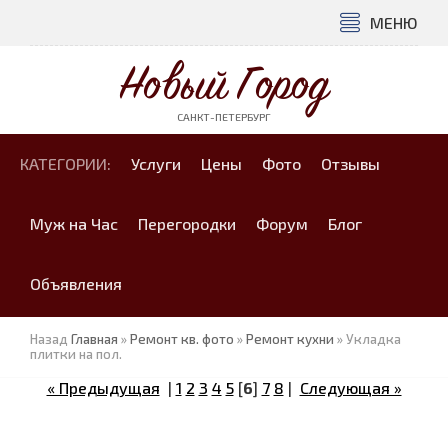
МЕНЮ
Новый Город
САНКТ-ПЕТЕРБУРГ
КАТЕГОРИИ:
Услуги
Цены
Фото
Отзывы
Муж на Час
Перегородки
Форум
Блог
Объявления
Назад
Главная
»
Ремонт кв. фото
»
Ремонт кухни
» Укладка
плитки на пол.
« Предыдущая
|
1
2
3
4
5
[
6
]
7
8
|
Следующая »