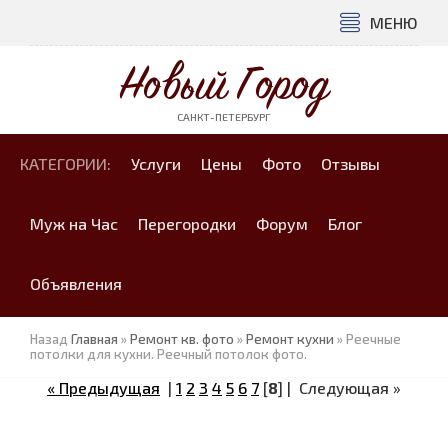
МЕНЮ
Новый Город
САНКТ-ПЕТЕРБУРГ
КАТЕГОРИИ:
Услуги
Цены
Фото
Отзывы
Муж на Час
Перегородки
Форум
Блог
Объявления
Назад
Главная
»
Ремонт кв. фото
»
Ремонт кухни
» Реечные
потолки для кухни. Реечный потолок фото.
« Предыдущая
|
1
2
3
4
5
6
7
[
8
] |
Следующая »