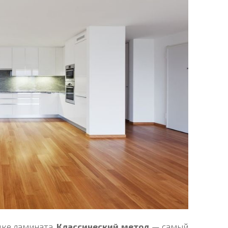
дке ламината.
Классический метод
— самый