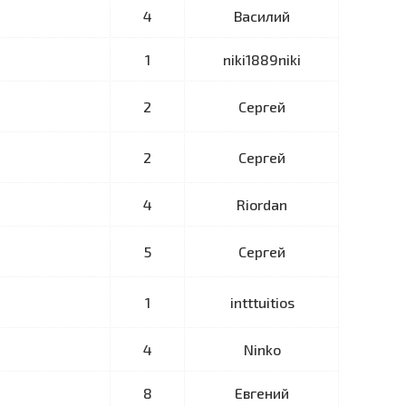
4
Василий
1
niki1889niki
2
Сергей
2
Сергей
4
Riordan
5
Сергей
1
intttuitios
4
Ninko
8
Евгений