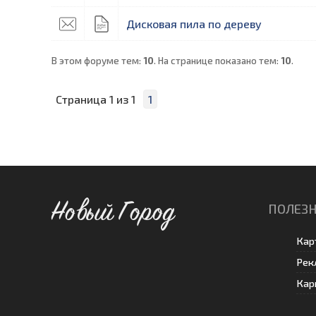
Дисковая пила по дереву
В этом форуме тем:
10
. На странице показано тем:
10
.
Страница
1
из
1
1
Новый Город
ПОЛЕЗН
Кар
Рек
Кар