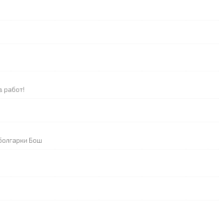
в работ!
 болгарки Бош