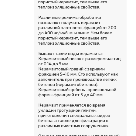
пористый керамзит, тем выше его
теплоизоляционные свойства.
Различные режимы обработки
позволяют получить керамзит
различной плотности, фракций от 200
до 400 кг/куб. м. и выше. Чем более
пористый керамзит, тем выше его
теплоизоляционные свойства.
Бывают такие виды керамзита:
Керамзитовый песок с размером частиц
от 0,14 до 5 мм.
Керамзитовый гравий с зернами
фракцией 5-40 мм. Его используют как
заполнитель при производстве легких
бетонов (керамзитобетонов).
Керамзитовый щебень -произвольной
формы фракцией от 5 до 40 мм
Керамзит применяется во время
укладки тротуарной плитки,
приготовления специальных видов
бетона, а также для фильтрации в
различных очистных сооружениях.
Одно из самых популярных применений