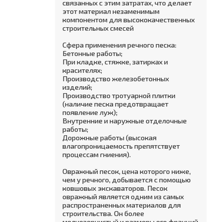
связанных с этим затратах, что делает
этот материал незаменимым
компонентом для высококачественных
строительных смесей
Сфера применения речного песка:
Бетонные работы;
При кладке, стяжке, затирках и
красителях;
Производство железобетонных
изделий;
Производство тротуарной плитки
(наличие песка предотвращает
появление луж);
Внутренние и наружные отделочные
работы;
Дорожные работы (высокая
влагопроницаемость препятствует
процессам гниения).
Овражный песок, цена которого ниже,
чем у речного, добывается с помощью
ковшовых экскаваторов. Песок
овражный является одним из самых
распространенных материалов для
строительства. Он более
мелкозернистый и размеры его фракций