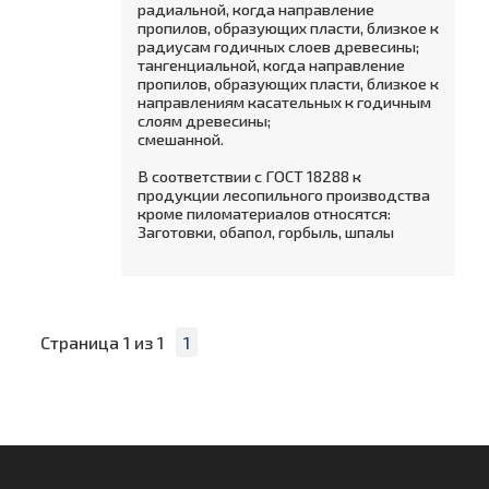
радиальной, когда направление
пропилов, образующих пласти, близкое к
радиусам годичных слоев древесины;
тангенциальной, когда направление
пропилов, образующих пласти, близкое к
направлениям касательных к годичным
слоям древесины;
смешанной.
В соответствии с ГОСТ 18288 к
продукции лесопильного производства
кроме пиломатериалов относятся:
Заготовки, обапол, горбыль, шпалы
Страница
1
из
1
1