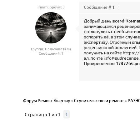
irinafilippova83
Сообщение #
1
Добрый день всем! Компа
занимающаяся рецензирова
столкнулись с необъектив
оспорить её, в этом случ
экспертизу. Огромный опы
рецензионной коллегией.
Группа: Пользователи
получить на сайте https:/
Сообщений:
7
эл. почте info@sudrecense.
Прикрепления:
1787264.p
Форум Ремонт Квартир
»
Строительство и ремонт
»
РАЗН
Страница
1
из
1
1