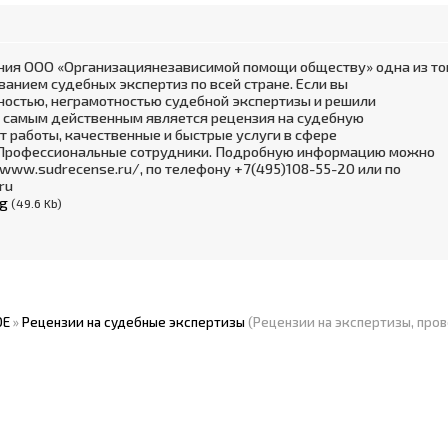
ния ООО «Организациянезависимой помощи обществу» одна из то
нием судебных экспертиз по всей стране. Если вы
ностью, неграмотностью судебной экспертизы и решили
ае самым действенным является рецензия на судебную
т работы, качественные и быстрые услуги в сфере
 Профессиональные сотрудники. Подробную информацию можно
/www.sudrecense.ru/, по телефону +7(495)108-55-20 или по
ru
ng
(49.6 Kb)
ОЕ
»
Рецензии на судебные экспертизы
(Рецензии на экспертизы, про