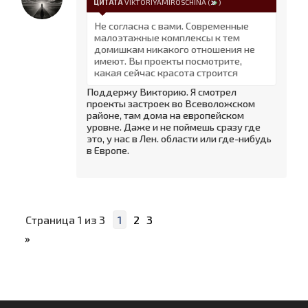
ЦИТАТА
VIKTORIYAMIROSCHINA
(
)
Не согласна с вами. Современные
малоэтажные комплексы к тем
домишкам никакого отношения не
имеют. Вы проекты посмотрите,
какая сейчас красота строится
Поддержу Викторию. Я смотрел
проекты застроек во Всеволожском
районе, там дома на европейском
уровне. Даже и не поймешь сразу где
это, у нас в Лен. области или где-нибудь
в Европе.
Страница
1
из
3
1
2
3
»