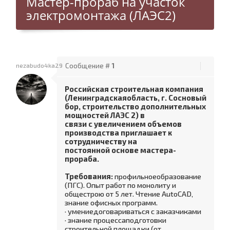
Мастер-прораб на участок
электромонтажа (ЛАЭС2)
nezabudo4ka29
Сообщение #
1
Российская строительная компания
(Ленинградскаяобласть, г. Сосновый
бор, строительство дополнительных
мощностей ЛАЭС 2) в
связи с увеличением объемов
производства приглашает к
сотрудничеству на
постоянной основе мастера-
прораба.
Требования:
профильноеобразование
(ПГС). Опыт работ по монолиту и
общестрою от 5 лет. Чтение AutoCAD‚
знание офисных программ.
· умениедоговариваться с заказчиками
· знание процессаподготовки
строительной площадки (от