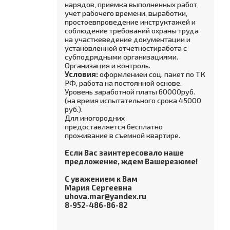
нарядов‚ приемка выполненных работ‚
учет рабочего времени‚ выработки‚
простоевпроведение инструктажей и
соблюдение требований охраны труда
на участкеведение документации и
установленной отчетностиработа с
субподрядными организациями.
Организация и контроль.
Условия:
оформлениеи соц. пакет по ТК
РФ, работа на постоянной основе.
Уровень заработной платы 60000руб.
(на время испытательного срока 45000
руб.).
Для иногородних
предоставляется бесплатно
проживание в съемной квартире.
Если Вас заинтересовало наше
предложение, ждем Вашерезюме!
С уважением к Вам
Мария Сергеевна
uhova.mar@yandex.ru
8-952-486-86-82