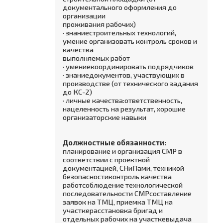
документального оформления до
организации
проживания рабочих)
· знаниестроительных технологий,
умение организовать контроль сроков и
качества
выполняемых работ
· умениекоординировать подрядчиков
· знаниедокументов, участвующих в
производстве (от технического задания
до КС-2)
· личные качества:ответственность,
нацеленность на результат, хорошие
организаторские навыки
Должностные обязанности:
планирование и организация СМР в
соответствии с проектной
документацией‚ СНиПами‚ техникой
безопасностиконтроль качества
работсоблюдение технологической
последовательности СМРсоставление
заявок на ТМЦ‚ приемка ТМЦ на
участкерасстановка бригад и
отдельных рабочих на участкевыдача