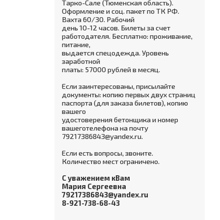
Тарко-Сале (Тюменская область).
Оформление и соц. пакет по ТК РФ.
Вахта 60/30. Рабочий
день 10-12 часов. Билеты за счет
работодателя. Бесплатно: проживание,
питание,
выдается спецодежда. Уровень
заработной
платы: 57000 рублей в месяц.
Если заинтересованы, присылайте
документы: копию первых двух страниц
паспорта (для заказа билетов), копию
вашего
удостоверения бетонщика и номер
вашеготелефона на почту
79217386843@yandex.ru.
Если есть вопросы, звоните.
Количество мест ограничено.
С уважением кВам
Мария Сергеевна
79217386843
@yandex.ru
8-921-738-68-43