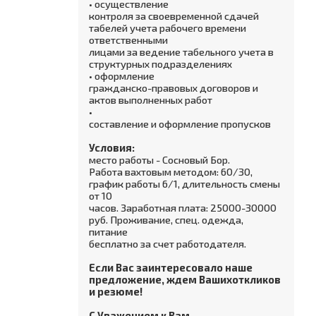
• осуществление
контроля за своевременной сдачей
табелей учета рабочего времени
ответственными
лицами за ведение табельного учета в
структурных подразделениях
• оформление
гражданско-правовых договоров и
актов выполненных работ
•
составление и оформление пропусков
Условия:
место работы - Сосновый Бор.
Работа вахтовым методом: 60/30,
график работы 6/1, длительность смены
от 10
часов. Заработная плата: 25000-30000
руб. Проживание, спец. одежда,
питание
бесплатно за счет работодателя.
Если Вас заинтересовало наше
предложение, ждем Вашихоткликов
и резюме!
С Уважением к Вам