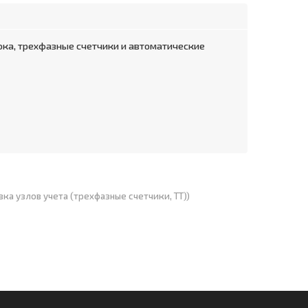
ка, трехфазные счетчики и автоматические
вка узлов учета (трехфазные счетчики, ТТ))