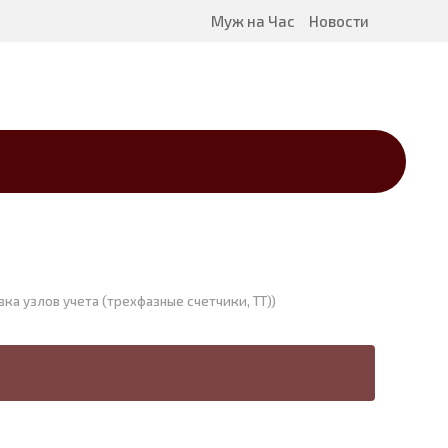
Муж на Час
Новости
вка узлов учета (трехфазные счетчики, ТТ))