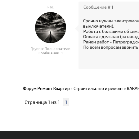
PaL
Сообщение #
1
Срочно нужны электромонт
выключатели).
Работа с большими объем
Оплата сдельная (за кажд
Район работ - Петроградс
По всем вопросам звонить
Группа: Пользователи
Сообщений:
1
Форум Ремонт Квартир
»
Строительство и ремонт
»
ВАКАН
Страница
1
из
1
1