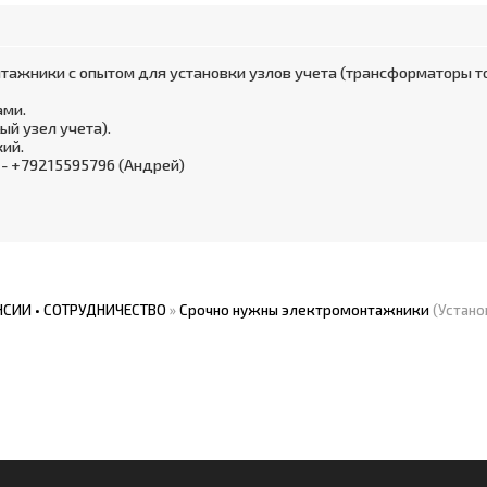
ажники с опытом для установки узлов учета (трансформаторы то
ами.
ый узел учета).
кий.
 - +79215595796 (Андрей)
СИИ • СОТРУДНИЧЕСТВО
»
Срочно нужны электромонтажники
(Устано