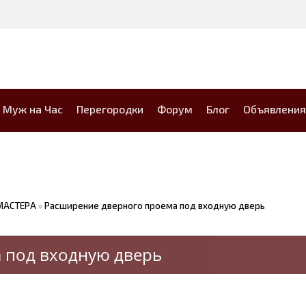
Муж на Час
Перегородки
Форум
Блог
Объявления
МАСТЕРА
»
Расширение дверного проема под входную дверь
 под входную дверь