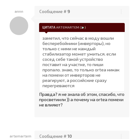
annn
Сообщение #
9
ЦИТАТА
ARTEMARTEM
(
)
заметил, что сейчас в моду вошли
бесперебойники (инверторы), но
только с ними не каждый
стабилизатор может ужиться. если
сосед себе такой устройство
поставит на участке, то пиши
пропало. знаю, то только ortea никак
на помехи от инверторов не
реагируют, а российские сразу
перегреваются
Правда? я не знала об этом, спасибо, что
просветиили )) а почему на ortea помехи
не влияют?
artemartem
Сообщение #
10