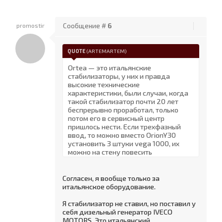
promostir
Сообщение #
6
QUOTE
(
ARTEMARTEM
)
Ortea — это итальянские
стабилизаторы, у них и правда
высокие технические
характеристики, были случаи, когда
такой стабилизатор почти 20 лет
беспрерывно проработал, только
потом его в сервисный центр
пришлось нести. Если трехфазный
ввод, то можно вместо OrionY30
установить 3 штуки vega 1000, их
можно на стену повесить
Согласен, я вообще только за
итальянское оборудование.
Я стабилизатор не ставил, но поставил у
себя дизельный генератор IVECO
MOTORS. Это итальянский