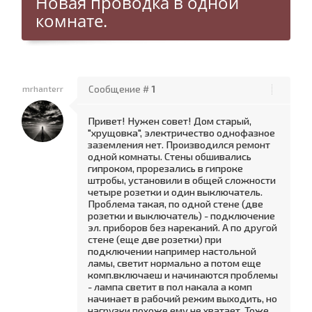
Новая проводка в одной
комнате.
mrhanterr
Сообщение #
1
Привет! Нужен совет! Дом старый,
"хрущовка", электричество однофазное
заземления нет. Производился ремонт
одной комнаты. Стены обшивались
гипроком, прорезались в гипроке
штробы, установили в общей сложности
четыре розетки и один выключатель.
Проблема такая, по одной стене (две
розетки и выключатель) - подключение
эл. приборов без нареканий. А по другой
стене (еще две розетки) при
подключении например настольной
ламы, светит нормально а потом еще
комп.включаеш и начинаются проблемы
- лампа светит в пол накала а комп
начинает в рабочий режим выходить, но
нагрузки похоже ему не хватает. Тоже