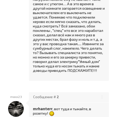
самое и с утюгом… А в это время в
другой комнате загорается освещение и
выключателем его выключить не
удается. Понимаю что подключили
херово если мягко сказать, что делать,
куда смотреть? Всё замазано, обои
поклеены , "спец" кто все это наработал
сказал, делал всё как и много раз в
других местах, брал фазу и ноль и т.д. а
это у вас проводка такая..... Извините за
сумбурный слог, накипело. Чего делать
то? Вызывать специалиста это понятно,
но можно и его за шкирку привести,
говорил делал электрику"Умный дом"
только куда его носом тыкать и какие
доводы приводить ПОДСКАЖИТЕ!!!
maxx23
Сообщение #
2
mrhanterr
, вот туда и тыкайте, в
розетку!