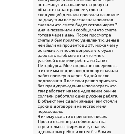
пять минут и назначили встречу на
объекте на завтрашнее утро, на
следующий день мы приехали на ко мне
на дачу я им все рассказал и показал
сказали что смета будет готова через 3
дня, а позвонили и сообщили что смета
готова через день. После просмотра
сметы я был приятно удивлен т.к. цены в
ней были на процентов 20% ниже чем у
остальных, и после вопроса кто будет
работать на объекте на что мне с
улыбкой ответили ребята из Санкт-
Петербурга. Мне сперва не поверилось,
в итоге мы подписали договор и начали
работ примерно через 5 дней после
подписания. Я все таки решил приехать
без предупреждения и посмотреть кто
там работает, на мое удивление они не
солгали, работали одни русские ребята.
В объект мне сдали раньше чем стояли
сроки в договоре и качество меня
порадовало.
Я к чему все это в принципе писал.
Просто я сам не раз обжигался на
строительных фирмах и тут нашел
адекватных ребят и хотел бы Вам их