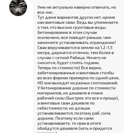
Уже не актуально наверно отвечать, но
все-же..
Тут даже вариантов других нет, кроме
как винтовые сваи. Ведь вы упоминаете
о том, что высоко грунтовые воды.
Бетонирование в этом случае
исключено, все поведет раньше, чем
закончите устанавливать ограждение!
Сваи вкручиваются в землю на 1,2-1,5
метра, держатся отлично, тем более в
случае с сеткой Рабица. Ничего не
скосится, будет стоять годами.
Теперь по стоимости) Все верно,
забетонированные и винтовые столбы
во всех фирмах примерно по одной цене,
НО они выходят из разных соотношений.
У бетонирование дороже по стоимости
материалов, но дешевле в плане
рабочей силы (быстрее это все и проще),
а винтовые сваи дешевле по
себестоимости, но дольше
устанавливаются, поэтому раб. сила
дороже. Поэтому если сами
устанавливаете, то сваи в итоге
обойдутся дешевле (хоть и придется