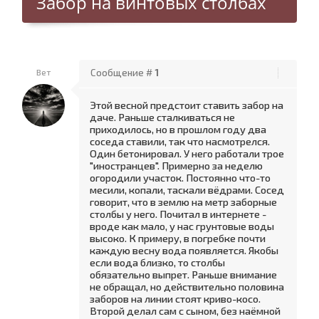
Забор на винтовых столбах
Вет
Сообщение #
1
Этой весной предстоит ставить забор на
даче. Раньше сталкиваться не
приходилось, но в прошлом году два
соседа ставили, так что насмотрелся.
Один бетонировал. У него работали трое
"иностранцев". Примерно за неделю
огородили участок. Постоянно что-то
месили, копали, таскали вёдрами. Сосед
говорит, что в землю на метр заборные
столбы у него. Почитал в интернете -
вроде как мало, у нас грунтовые воды
высоко. К примеру, в погребке почти
каждую весну вода появляется. Якобы
если вода близко, то столбы
обязательно выпрет. Раньше внимание
не обращал, но действительно половина
заборов на линии стоят криво-косо.
Второй делал сам с сыном, без наёмной