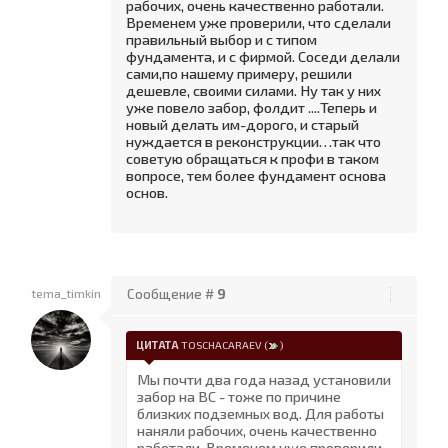
рабочих, очень качественно работали.
Временем уже проверили, что сделали
правильный выбор и с типом
фундамента, и с фирмой. Соседи делали
сами,по нашему примеру, решили
дешевле, своими силами. Ну так у них
уже повело забор, фолдит ....Теперь и
новый делать им-дорого, и старый
нуждается в реконструкции…так что
советую обращаться к профи в таком
вопросе, тем более фундамент основа
основ.
tema_timkin
Сообщение #
9
ЦИТАТА
TOSCHACARAEV
(
)
Мы почти два года назад установили
забор на ВС - тоже по причине
близких подземных вод. Для работы
наняли рабочих, очень качественно
работали. Временем уже проверили,