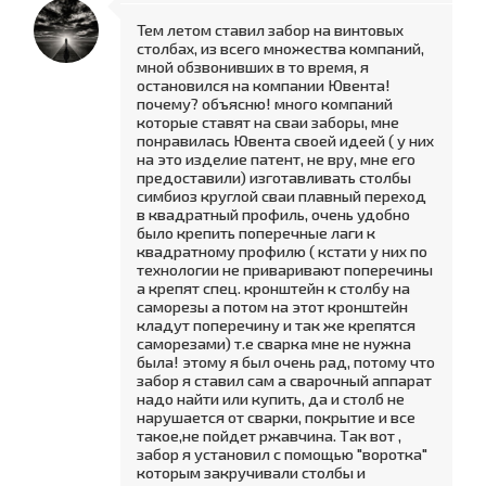
Тем летом ставил забор на винтовых
столбах, из всего множества компаний,
мной обзвонивших в то время, я
остановился на компании Ювента!
почему? объясню! много компаний
которые ставят на сваи заборы, мне
понравилась Ювента своей идеей ( у них
на это изделие патент, не вру, мне его
предоставили) изготавливать столбы
симбиоз круглой сваи плавный переход
в квадратный профиль, очень удобно
было крепить поперечные лаги к
квадратному профилю ( кстати у них по
технологии не приваривают поперечины
а крепят спец. кронштейн к столбу на
саморезы а потом на этот кронштейн
кладут поперечину и так же крепятся
саморезами) т.е сварка мне не нужна
была! этому я был очень рад, потому что
забор я ставил сам а сварочный аппарат
надо найти или купить, да и столб не
нарушается от сварки, покрытие и все
такое,не пойдет ржавчина. Так вот ,
забор я установил с помощью "воротка"
которым закручивали столбы и