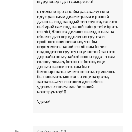
шуруповерт для саморезов!
отдельно про столбы расскажу : они
идут разными диаметрами и разной
длинны, под каждый тип грунта, так что
выбирай сам под какой забор тебе брать
столб ( Ювента делают выезд к вам на
объект для определения грунта и
пробного ввинчивания, что бы
определить какой столб вам более
подходит по грунту на участке) так что
дерзай и не мучайся! звони туда! я сам
голову ломал, бетон не бетон, еще
деньги на все это, сам бы я
бетонировать ничего не стал, пришлось
бы нанимать монтаж и еще затраты,
затраты....тут я ставил для себя с
удовольствием как большой
конструктор!))
Удачи!
Вет
Сообщение #
3