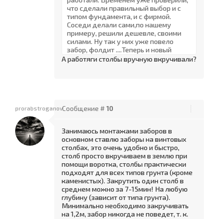
что сделали правильный выбор и с
типом фундамента, и с фирмой.
Соседи делали сами,по нашему
примеру, решили дешевле, своими
силами. Ну так у них уже повело
забор, фолдит ....Теперь и новый
делать им-дорого, и старый
А работяги столбы вручную вкручивали?
нуждается в реконструкции…так
что советую обращаться к профи в
таком вопросе, тем более фундамент
основа основ.
prorabstroganov
Сообщение #
10
Занимаюсь монтажами заборов в
основном ставлю заборы на винтовых
столбах, это очень удобно и быстро,
столб просто вкручиваем в землю при
помощи воротка, столбы практически
подходят для всех типов грунта (кроме
каменистых). Закрутить один столб в
среднем можно за 7-15мин! На любую
глубину (зависит от типа грунта).
Минимально необходимо закручивать
на 1,2м, забор никогда не поведет, т. к.