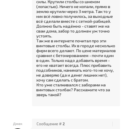
силы. Крутили столбы со шнеком
(лопастью). Ничего не копали, прямо в
землю крутили через 3 метра. Так то у
них всё ловко получилось, за выходные
всё сделали вместе с сеткой-рабицей.
Должно быть надёжно - ставят же на
сваи дома, забор то должен уж точно
устоять.
Так же в интернете почитал про эти
винтовые столбы. Их в городе несколько
фирм всего делают. По цене материалов
сравнил с бетонированием - почти один
в один. Только надо добавить время -
его не хватает всегда. Плюс прибавить
подсобников, нанимать кого-то не хочу,
не доверяю (да и денег лишних нет),
хочу сам сделать с братом.
Кто уже сталкивался с заборами на
винтовых столбах? Расскажите что за
зверь такой?
Джек
Сообщение #
2