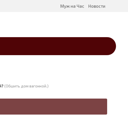
Муж на Час
Новости
й?
(Обшить дом вагонкой.)