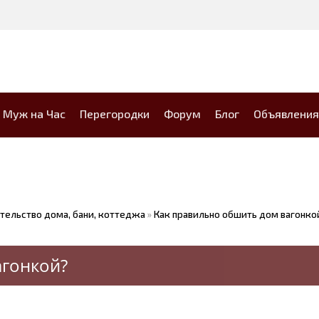
Муж на Час
Перегородки
Форум
Блог
Объявления
тельство дома, бани, коттеджа
»
Как правильно обшить дом вагонко
агонкой?