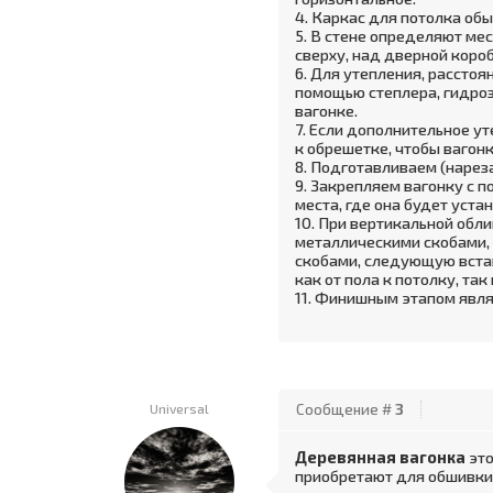
4. Каркас для потолка об
5. В стене определяют мес
сверху, над дверной коро
6. Для утепления, рассто
помощью степлера, гидроз
вагонке.
7. Если дополнительное ут
к обрешетке, чтобы вагон
8. Подготавливаем (нарез
9. Закрепляем вагонку с 
места, где она будет уста
10. При вертикальной обл
металлическими скобами,
скобами, следующую вста
как от пола к потолку, так
11. Финишным этапом явля
Universal
Сообщение #
3
Деревянная вагонка
это
приобретают для обшивки 