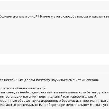
шивки дома вагонкой? Какие у этого способа плюсы, и какие мин
ся несложным делом ,поэтому научиться сможет и новичок.
о этапов обшивки вагонкой:
 вагонки, ее необходимо оставить в помещении хотя бы на сутки,
ант установки вагонки - вертикальный или горизонтальный.
еревянную обрешетку из деревянных брусков для крепления ваго
полагаются вертикально, и, наоборот, при вертикальном методе у