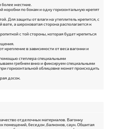
и более жесткие.
ной коробки по бокам и одну горизонтальную крепят
й. Для защиты от влаги на утеплитель крепится, с
 вате, а шероховатая сторона располагается к
ропиткой с той стороны, которая будет крепиться
ещения.
т крепление в зависимости от веса вагонки и
 с помощью степлера специальными
дываем гребнем вниз и фиксируем специальными
при горизонтальной облицовке может происходить
рая досок.
качество отделочных материалов. Вагонку
х помещений, беседок ,балконов, саун. Обшитая