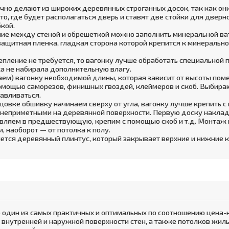
ычно делают из широких деревянных строганных досок, так как он
то, где будет располагаться дверь и ставят две стойки для двер
бкой.
яние между стеной и обрешеткой можно заполнить минеральной вато
ащитная пленка, гладкая сторона которой крепится к минеральной
епление не требуется, то вагонку лучше обработать специальной п
ка не набирала дополнительную влагу.
аем) вагонку необходимой длины, которая зависит от высоты пом
помощью саморезов, финишных гвоздей, клеймеров и скоб. Выбираю
навливаться.
ицовке обшивку начинаем сверху от угла, вагонку лучше крепить
 неприметными на деревянной поверхности. Первую доску накла
вляем в предшествующую, крепим с помощью скоб и т.д. Монтаж 
 и, наоборот — от потолка к полу.
ется деревянный плинтус, который закрывает верхние и нижние к
 один из самых практичных и оптимальных по соотношению цена-
внутренней и наружной поверхности стен, а также потолков жилы