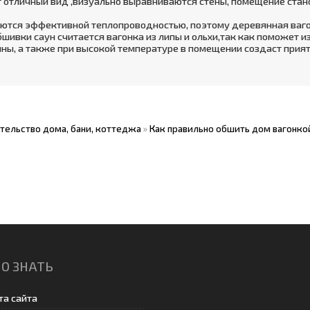
 отличный вид ,визуально выравниваются стены, помещение ста
аются эффективной теплопроводностью, поэтому деревянная ваг
ивки саун считается вагонка из липы и ольхи,так как поможет и
ны, а также при высокой температуре в помещении создаст прия
тельство дома, бани, коттеджа
»
Как правильно обшить дом вагонко
О ЗНАТЬ
та сайта