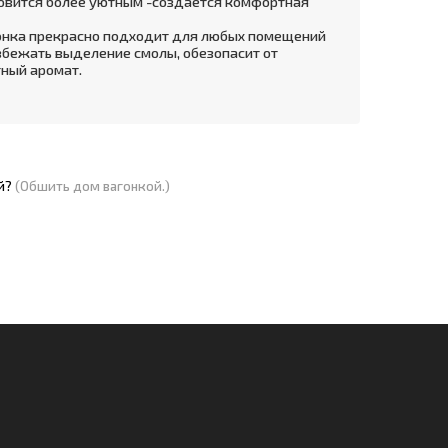
новится более уютным -создается комфортная
онка прекрасно подходит для любых помещений
збежать выделение смолы, обезопасит от
тный аромат.
й?
(Обшить дом вагонкой.)