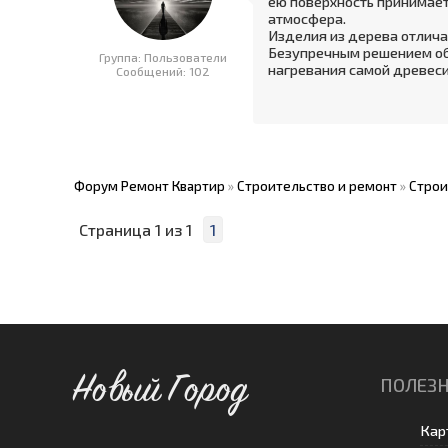
ею поверхность принимает
атмосфера.
Изделия из дерева отлич
Безупречным решением обш
Группа: Пользователи
нагревания самой древеси
Сообщений:
102
Форум Ремонт Квартир
»
Строительство и ремонт
»
Строи
Страница
1
из
1
1
Новый Город
ПОЛЕЗН
Кар