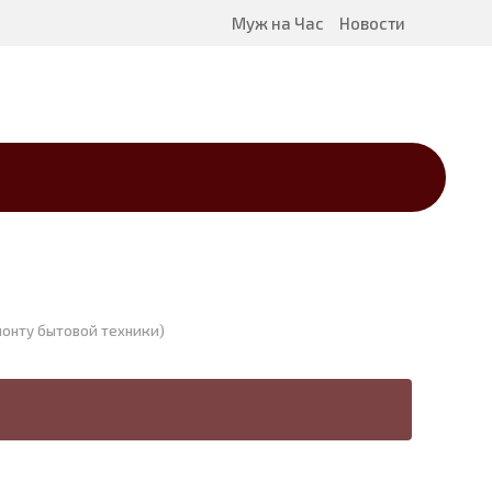
Муж на Час
Новости
монту бытовой техники)