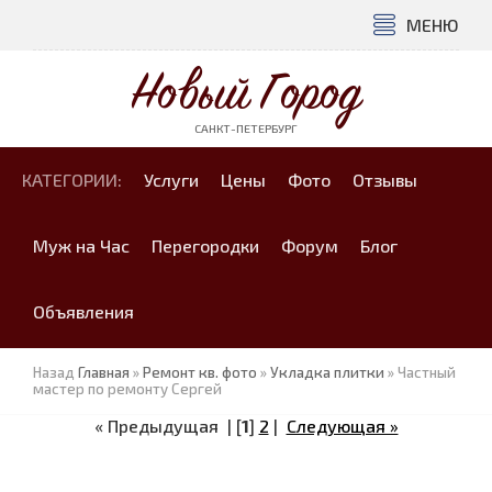
МЕНЮ
Новый Город
САНКТ-ПЕТЕРБУРГ
КАТЕГОРИИ:
Услуги
Цены
Фото
Отзывы
Муж на Час
Перегородки
Форум
Блог
Объявления
Назад
Главная
»
Ремонт кв. фото
»
Укладка плитки
» Частный
мастер по ремонту Сергей
« Предыдущая
| [
1
]
2
|
Следующая »