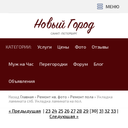
МЕНЮ
Новый Город
САНКТ-ПЕТЕРБУРГ
КАТЕГОРИИ:
Услуги
Цены
Фото
Отзывы
Муж на Час
Перегородки
Форум
Блог
Объявления
Назад
Главная
»
Ремонт кв. фото
»
Ремонт пола
» Укладка
ламината спб. Укладка ламината на пол.
« Предыдущая
|
23
24
25
26
27
28
29
[
30
]
31
32
33
|
Следующая »