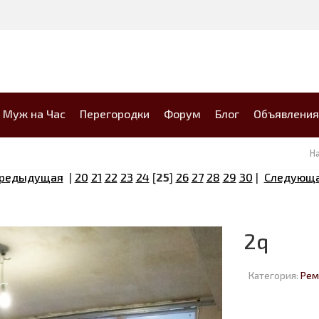
Муж на Час
Перегородки
Форум
Блог
Объявления
Н
Предыдущая
|
20
21
22
23
24
[
25
]
26
27
28
29
30
|
Следующа
2q
Категория:
Рем