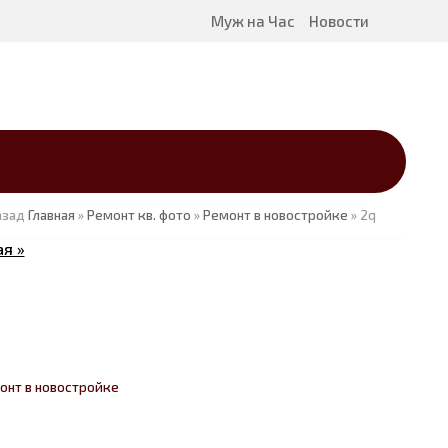
Муж на Час
Новости
азад
Главная
»
Ремонт кв. фото
»
Ремонт в новостройке
» 2q
я »
онт в новостройке