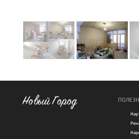
Новый Город
ПОЛЕЗН
Кар
Рек
Кар