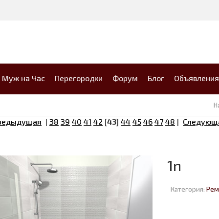
Муж на Час
Перегородки
Форум
Блог
Объявления
Н
Предыдущая
|
38
39
40
41
42
[
43
]
44
45
46
47
48
|
Следующ
1n
Категория:
Рем