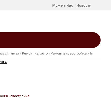
Муж на Час
Новости
азад
Главная
»
Ремонт кв. фото
»
Ремонт в новостройке
» 1n
ая »
онт в новостройке