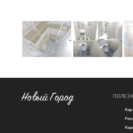
Новый Город
ПОЛЕЗН
Кар
Рек
Кар