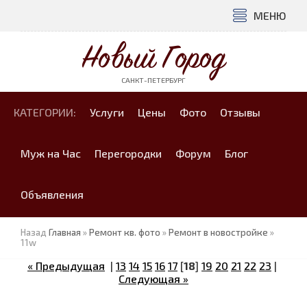
МЕНЮ
Новый Город
САНКТ-ПЕТЕРБУРГ
КАТЕГОРИИ:
Услуги
Цены
Фото
Отзывы
Муж на Час
Перегородки
Форум
Блог
Объявления
Назад
Главная
»
Ремонт кв. фото
»
Ремонт в новостройке
»
11w
« Предыдущая
|
13
14
15
16
17
[
18
]
19
20
21
22
23
|
Следующая »