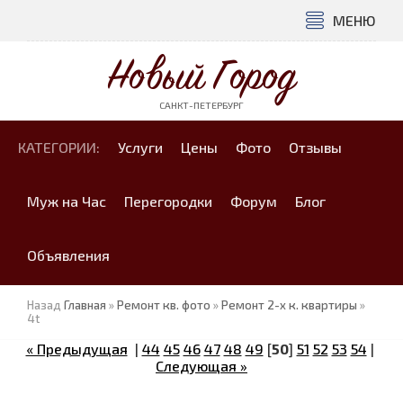
МЕНЮ
Новый Город
САНКТ-ПЕТЕРБУРГ
КАТЕГОРИИ:
Услуги
Цены
Фото
Отзывы
Муж на Час
Перегородки
Форум
Блог
Объявления
Назад
Главная
»
Ремонт кв. фото
»
Ремонт 2-х к. квартиры
»
4t
« Предыдущая
|
44
45
46
47
48
49
[
50
]
51
52
53
54
|
Следующая »