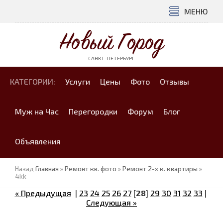
МЕНЮ
Новый Город
САНКТ-ПЕТЕРБУРГ
КАТЕГОРИИ:
Услуги
Цены
Фото
Отзывы
Муж на Час
Перегородки
Форум
Блог
Объявления
Назад
Главная
»
Ремонт кв. фото
»
Ремонт 2-х к. квартиры
»
4kk
« Предыдущая
|
23
24
25
26
27
[
28
]
29
30
31
32
33
|
Следующая »