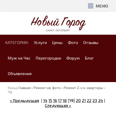
МЕНЮ
Новый Город
САНКТ-ПЕТЕРБУРГ
КАТЕГОРИИ:
Услуги
Цены
Фото
Отзывы
Муж на Час
Перегородки
Форум
Блог
Объявления
Назад
Главная
»
Ремонт кв. фото
»
Ремонт 2-х к. квартиры
»
4g
« Предыдущая
|
14
15
16
17
18
[
19
]
20
21
22
23
24
|
Следующая »