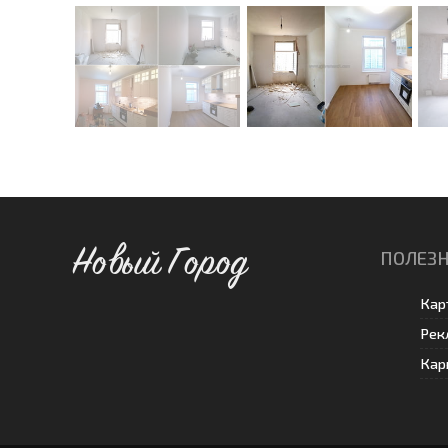
Новый Город
ПОЛЕЗН
Кар
Рек
Кар