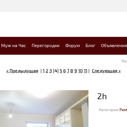
Муж на Час
Перегородки
Форум
Блог
Объявления
На
« Предыдущая
|
1
2
3
[
4
]
5
6
7
8
9
10
11
|
Следующая »
2h
Категория:
Рем