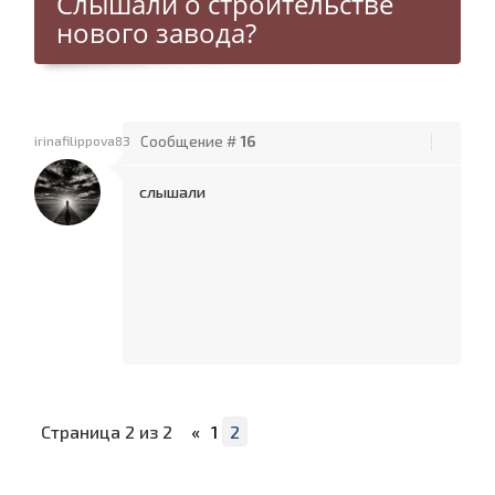
Слышали о строительстве
нового завода?
irinafilippova83
Сообщение #
16
слышали
Страница
2
из
2
«
1
2