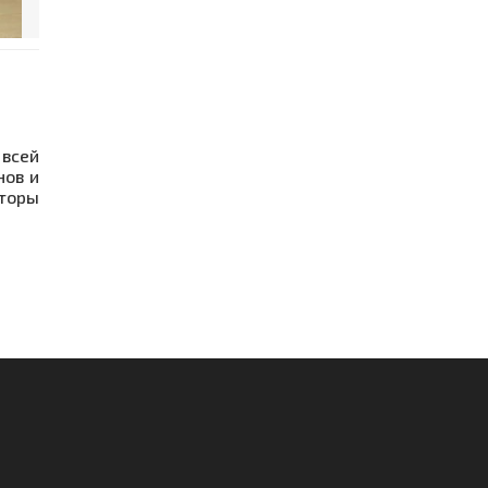
 всей
нов и
аторы